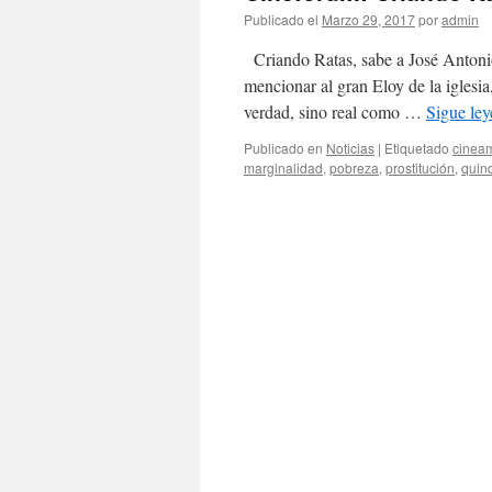
Publicado el
Marzo 29, 2017
por
admin
Criando Ratas, sabe a José Antonio
mencionar al gran Eloy de la iglesi
verdad, sino real como …
Sigue le
Publicado en
Noticias
|
Etiquetado
cinea
marginalidad
,
pobreza
,
prostitución
,
quin