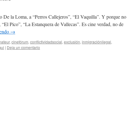
 De la Loma, a “Perros Callejeros”, “El Vaquilla”. Y porque no
a, “El Pico”, “La Estanquera de Vallecas”. Es cine verdad, no de
yendo
→
mateur
,
cinefórum
,
conflictividadsocial
,
exclusión
,
inmigraciónilegal
,
qui
|
Deja un comentario