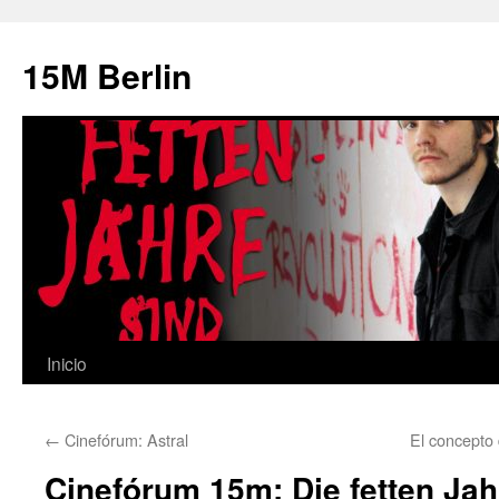
15M Berlin
Inicio
Saltar
al
←
Cinefórum: Astral
El concepto 
contenido
Cinefórum 15m: Die fetten Jah