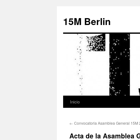
15M Berlin
Inicio
Saltar
al
←
Convocatoria Asamblea General 15M 
contenido
Acta de la Asamblea G