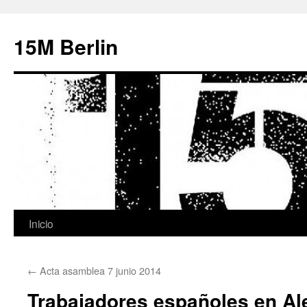
15M Berlin
Inicio
Saltar
al
←
Acta asamblea 7 junio 2014
contenido
Trabajadores españoles en Al